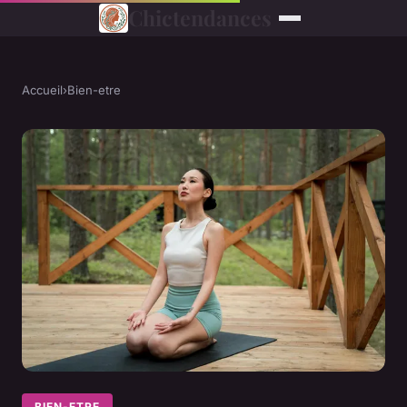
Chictendances
Accueil
›
Bien-etre
BIEN-ETRE