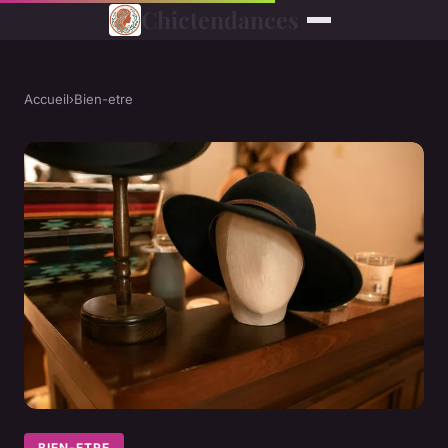
Chictendances
Accueil
›
Bien-etre
BIEN-ETRE