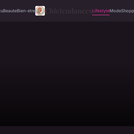
Chictendances
tu
Beaute
Bien-etre
Lifestyle
Mode
Shopp