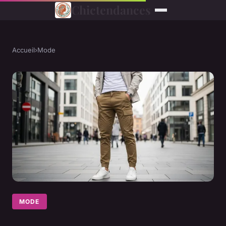
Chictendances
Accueil
›
Mode
MODE