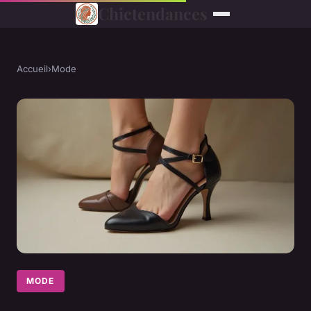
Chictendances
Accueil
›
Mode
MODE