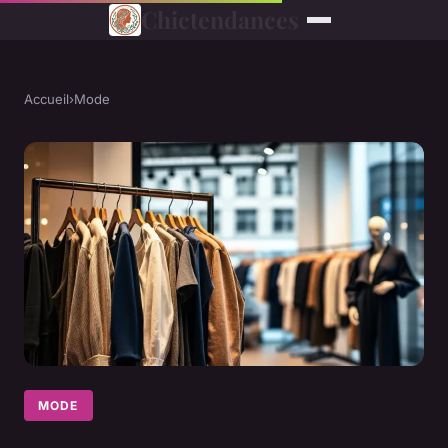
Chictendances
Accueil
›
Mode
MODE